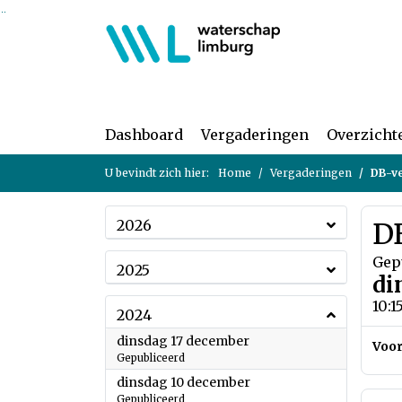
Ga naar de inhoud van deze pagina
Ga naar het zoeken
Ga naar het menu
Dashboard
Vergaderingen
Overzicht
U bevindt zich hier:
Home
Vergaderingen
DB-v
2026
D
Gep
2025
di
10:1
2024
2024
dinsdag 17 december
Voor
Gepubliceerd
2024
dinsdag 10 december
Gepubliceerd