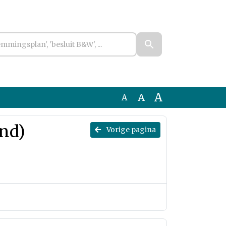
A
A
A
nd)
Vorige pagina