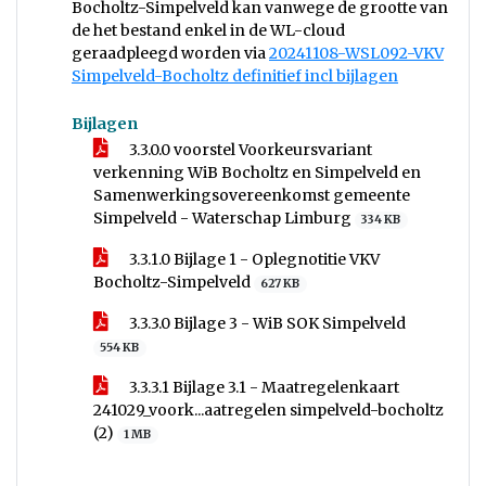
Bocholtz-Simpelveld kan vanwege de grootte van
de het bestand enkel in de WL-cloud
geraadpleegd worden via
20241108-WSL092-VKV
Simpelveld-Bocholtz definitief incl bijlagen
Bijlagen
3.3.0.0 voorstel Voorkeursvariant
verkenning WiB Bocholtz en Simpelveld en
Samenwerkingsovereenkomst gemeente
Simpelveld - Waterschap Limburg
334 KB
3.3.1.0 Bijlage 1 - Oplegnotitie VKV
Bocholtz-Simpelveld
627 KB
3.3.3.0 Bijlage 3 - WiB SOK Simpelveld
554 KB
3.3.3.1 Bijlage 3.1 - Maatregelenkaart
241029_voork...aatregelen simpelveld-bocholtz
(2)
1 MB