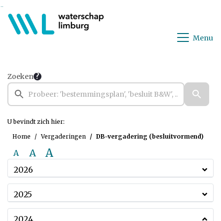
Ga naar de inhoud van deze pagina
Ga naar het zoeken
Ga naar het menu
Menu
Zoeken
U bevindt zich hier:
Home
Vergaderingen
DB-vergadering (besluitvormend)
A
A
A
2026
2025
2024