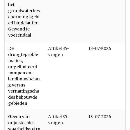
het
grondwaterbes
chermingsgebi
ed Lindelaufer
Gewand te
Voerendaal
De
Artikel 35-
13-07-2026
droogteproble
vragen
matiek,
ongelimiteerd
pompen en
landbouwbelan
g versus
vernattingscha
des bebouwde
gebieden
Geven van
Artikel 35-
13-07-2026
onjuiste, niet
vragen
waarheidsgetro