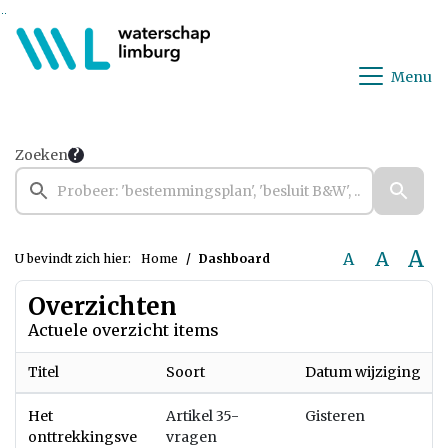
Ga naar de inhoud van deze pagina
Ga naar het zoeken
Ga naar het menu
Menu
Zoeken
A
A
A
U bevindt zich hier:
Home
Dashboard
Overzichten
Actuele overzicht items
Titel
Soort
Datum wijziging
Het
Artikel 35-
Gisteren
onttrekkingsve
vragen