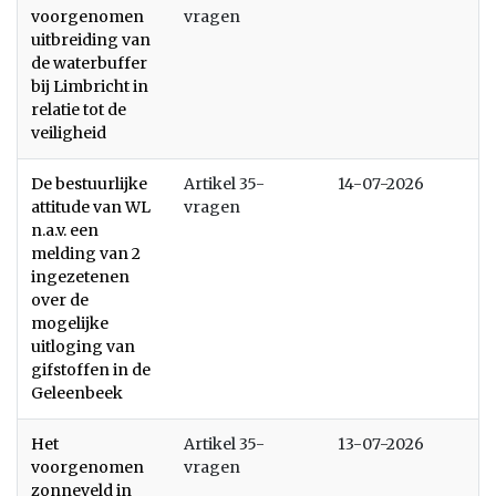
voorgenomen
vragen
uitbreiding van
de waterbuffer
bij Limbricht in
relatie tot de
veiligheid
De bestuurlijke
Artikel 35-
14-07-2026
attitude van WL
vragen
n.a.v. een
melding van 2
ingezetenen
over de
mogelijke
uitloging van
gifstoffen in de
Geleenbeek
Het
Artikel 35-
13-07-2026
voorgenomen
vragen
zonneveld in