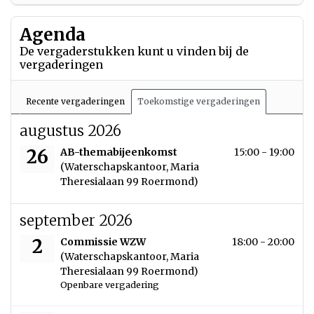
Agenda
De vergaderstukken kunt u vinden bij de
vergaderingen
Recente vergaderingen
Toekomstige vergaderingen
augustus 2026
woensdag 26 augustus 2026
26
AB-themabijeenkomst
15:00 - 19:00
(Waterschapskantoor, Maria
Theresialaan 99 Roermond)
september 2026
woensdag 2 september 2026
2
Commissie WZW
18:00 - 20:00
(Waterschapskantoor, Maria
Theresialaan 99 Roermond)
Openbare vergadering