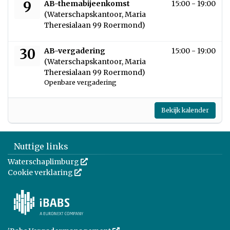
woensdag 9 september 2026
9
AB-themabijeenkomst
15:00 - 19:00
(Waterschapskantoor, Maria
Theresialaan 99 Roermond)
woensdag 30 september 2026
30
AB-vergadering
15:00 - 19:00
(Waterschapskantoor, Maria
Theresialaan 99 Roermond)
Openbare vergadering
Bekijk kalender
Nuttige links
Waterschaplimburg
Deze link wordt in een nieuw venster geopend
Cookie verklaring
Deze link wordt in een nieuw venster geopend