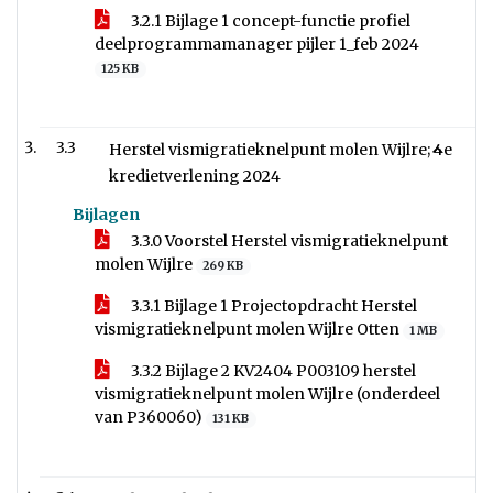
3.2.1 Bijlage 1 concept-functie profiel
deelprogrammamanager pijler 1_feb 2024
125 KB
3.3
Herstel vismigratieknelpunt molen Wijlre; 4e
kredietverlening 2024
Bijlagen
3.3.0 Voorstel Herstel vismigratieknelpunt
molen Wijlre
269 KB
3.3.1 Bijlage 1 Projectopdracht Herstel
vismigratieknelpunt molen Wijlre Otten
1 MB
3.3.2 Bijlage 2 KV2404 P003109 herstel
vismigratieknelpunt molen Wijlre (onderdeel
van P360060)
131 KB