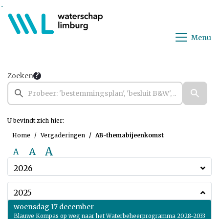
Ga naar de inhoud van deze pagina
Ga naar het zoeken
Ga naar het menu
Menu
Zoeken
U bevindt zich hier:
Home
Vergaderingen
AB-themabijeenkomst
A
A
A
2026
2025
2025
woensdag 17 december
Blauwe Kompas op weg naar het Waterbeheerprogramma 2028-2033