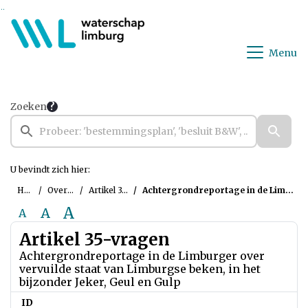
Ga naar de inhoud van deze pagina
Ga naar het zoeken
Ga naar het menu
Menu
Zoeken
U bevindt zich hier:
Home
Overzichten
Artikel 35-vragen
Achtergrondreportage in de Limburger over vervuilde staat van Limburgse beken, in het bijzonder Jeker, Geul en Gulp
A
A
A
Artikel 35-vragen
Achtergrondreportage in de Limburger over
vervuilde staat van Limburgse beken, in het
bijzonder Jeker, Geul en Gulp
ID