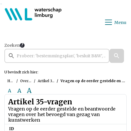
Ga naar de inhoud van deze pagina
Ga naar het zoeken
Ga naar het menu
Menu
Zoeken
U bevindt zich hier:
Home
Overzichten
Artikel 35-vragen
Vragen op de eerder gestelde en beantwoorde vragen over het bevoegd van gezag van kunstwerken
A
A
A
Artikel 35-vragen
Vragen op de eerder gestelde en beantwoorde
vragen over het bevoegd van gezag van
kunstwerken
ID