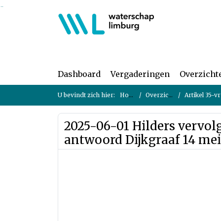
Ga naar de inhoud van deze pagina
Ga naar het zoeken
Ga naar het menu
Dashboard
Vergaderingen
Overzicht
U bevindt zich hier:
Home
Overzichten
Artikel 35-vragen
2025-06-01 Hilders vervol
antwoord Dijkgraaf 14 mei