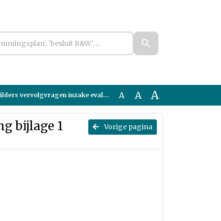
A
A
A
gen inzake evaluatie wegomleiding bijlage 1 antwoord Dijkgraaf 14 mei 2025
g bijlage 1
Vorige pagina