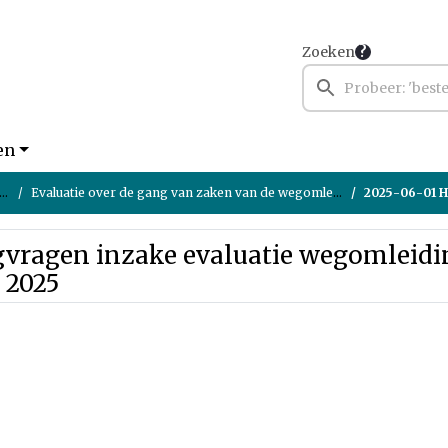
Zoeken
en
Evaluatie over de gang van zaken van de wegomleiding voor de riooltransportleiding aan de Maaseikerweg (N296)
2025-06-01 Hilders vervolgvra
gvragen inzake evaluatie wegomleidin
 2025