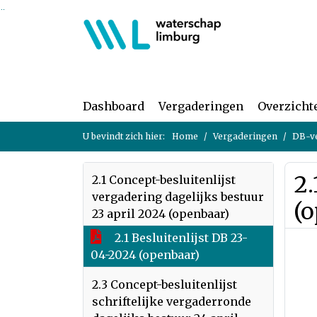
Ga naar de inhoud van deze pagina
Ga naar het zoeken
Ga naar het menu
Dashboard
Vergaderingen
Overzicht
U bevindt zich hier:
Home
Vergaderingen
DB-ve
2.
2.1 Concept-besluitenlijst
vergadering dagelijks bestuur
(
23 april 2024 (openbaar)
2.1 Besluitenlijst DB 23-
04-2024 (openbaar)
2.3 Concept-besluitenlijst
schriftelijke vergaderronde