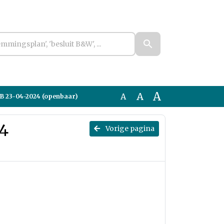
A
A
A
 DB 23-04-2024 (openbaar)
24
Vorige pagina