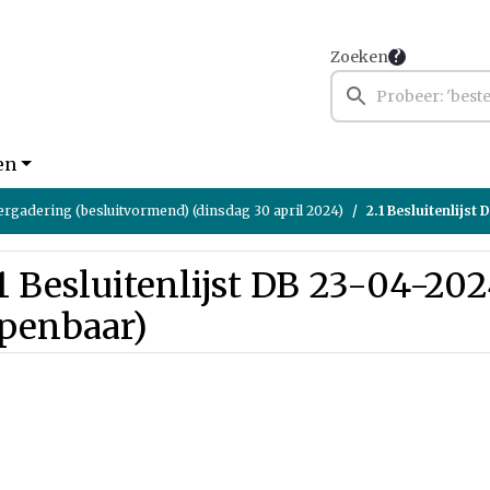
Zoeken
en
rgadering (besluitvormend) (dinsdag 30 april 2024)
2.1 Besluitenlijst
1 Besluitenlijst DB 23-04-20
openbaar)