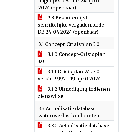
dagelijks bestuur 24 april
2024 (openbaar)
2.3 Besluitenlijst
schriftelijke vergaderronde
DB 24-04-2024 (openbaar)
3.1 Concept-Crisisplan 3.0
3.1.0 Concept-Crisisplan
3.0
3.1.1 Crisisplan WL 3.0
versie 2.997 - 19 april 2024
3.1.2 Uitnodiging indienen
zienswijze
3.3 Actualisatie database
wateroverlastknelpunten
3.3.0 Actualisatie database