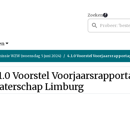
Zoeken
en
ssie WZW (woensdag 5 juni 2024)
4.1.0 Voorstel Voorjaarsrapportage 
1.0 Voorstel Voorjaarsrappor
aterschap Limburg