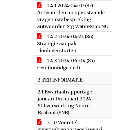
1.4.1 2024-04-30 (83)
Antwoorden op openstaande
vragen nav bespreking
antwoorden Stg Water-Stop.NU
1.4.2 2024-04-22 (86)
Strategie aanpak
riooloverstorten
1.4.3 2024-06-04 (85)
Geul(mondgebied)
2 TER INFORMATIE
2.1 Kwartaalrapportage
januari t/m maart 2024
Slibverwerking Noord
Brabant (SNB)
2.1.0 Voorstel
Kwartaalrapportage januari