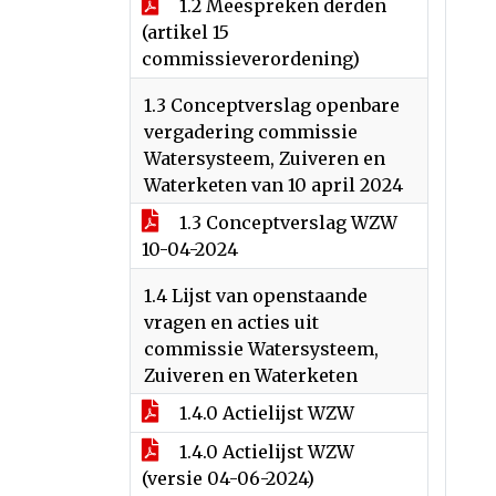
1.2 Meespreken derden
(artikel 15
commissieverordening)
1.3 Conceptverslag openbare
vergadering commissie
Watersysteem, Zuiveren en
Waterketen van 10 april 2024
1.3 Conceptverslag WZW
10-04-2024
1.4 Lijst van openstaande
vragen en acties uit
commissie Watersysteem,
Zuiveren en Waterketen
1.4.0 Actielijst WZW
1.4.0 Actielijst WZW
(versie 04-06-2024)