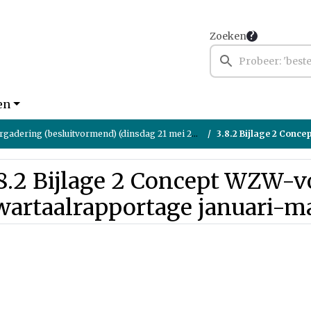
Zoeken
en
gadering (besluitvormend) (dinsdag 21 mei 2024)
3.8.2 Bijlage 2 Concept WZW-vo
8.2 Bijlage 2 Concept WZW-v
wartaalrapportage januari-m