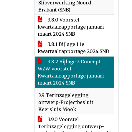
Slibverwerking Noord
Brabant (SNB)
3.8.0 Voorstel
kwartaalrapportage januari-
maart 2024 SNB
3.8.1 Bijlage 1 1e
kwartaalrapportage 2024 SNB
3.8.2 Bijlage 2 Concept
WZW-voorstel
Kwartaalrapportage januari-
maart 2024 SNB
3.9 Terinzagelegging
ontwerp-Projectbesluit
Keersluis Mook
3.9.0 Voorstel
Terinzagelegging ontwerp-