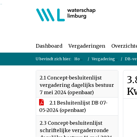
Ga naar de inhoud van deze pagina
Ga naar het zoeken
Ga naar het menu
Dashboard
Vergaderingen
Overzicht
U bevindt zich hier:
Home
Vergaderingen
DB-ver
3.
2.1 Concept-besluitenlijst
vergadering dagelijks bestuur
K
7 mei 2024 (openbaar)
2.1 Besluitenlijst DB 07-
05-2024 (openbaar)
2.3 Concept-besluitenlijst
schriftelijke vergaderronde