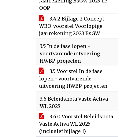
Jaarrekening BsGW 2023 1.3
OOP
3.4.2 Bijlage 2 Concept
WBO-voorstel Voorlopige
jaarrekening 2023 BsGW
3.5 In de fase lopen -
voortvarende uitvoering
HWBP-projecten
3.5 Voorstel In de fase
lopen - voortvarende
uitvoering HWBP-projecten
3.6 Beleidsnota Vaste Activa
WL 2025
3.6.0 Voorstel Beleidsnota
Vaste Activa WL 2025
(inclusief bijlage 1)