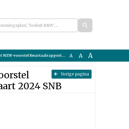
A
A
A
orstel Kwartaalrapportage januari-maart 2024 SNB
oorstel
Vorige pagina
aart 2024 SNB