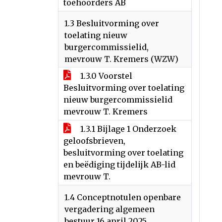
toehoorders AB
1.3 Besluitvorming over
toelating nieuw
burgercommissielid,
mevrouw T. Kremers (WZW)
1.3.0 Voorstel
Besluitvorming over toelating
nieuw burgercommissielid
mevrouw T. Kremers
1.3.1 Bijlage 1 Onderzoek
geloofsbrieven,
besluitvorming over toelating
en beëdiging tijdelijk AB-lid
mevrouw T.
1.4 Conceptnotulen openbare
vergadering algemeen
bestuur 16 april 2025