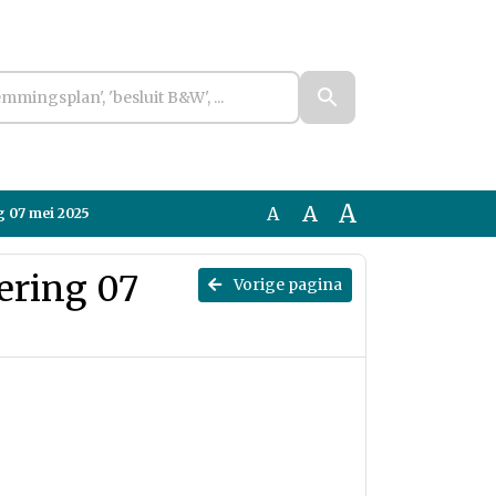
A
A
A
g 07 mei 2025
ering 07
Vorige pagina