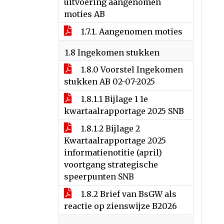
uitvoering aangenomen
moties AB
1.7.1. Aangenomen moties
1.8 Ingekomen stukken
1.8.0 Voorstel Ingekomen
stukken AB 02-07-2025
1.8.1.1 Bijlage 1 1e
kwartaalrapportage 2025 SNB
1.8.1.2 Bijlage 2
Kwartaalrapportage 2025
informatienotitie (april)
voortgang strategische
speerpunten SNB
1.8.2 Brief van BsGW als
reactie op zienswijze B2026