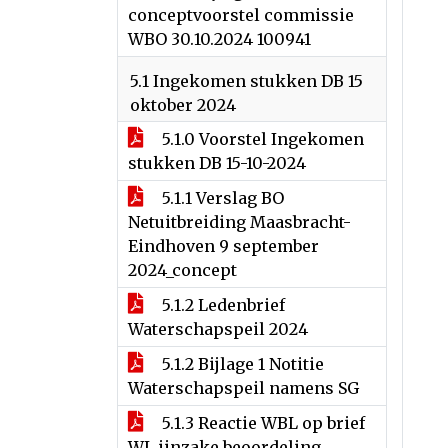
conceptvoorstel commissie
WBO 30.10.2024 100941
5.1 Ingekomen stukken DB 15
oktober 2024
5.1.0 Voorstel Ingekomen
stukken DB 15-10-2024
5.1.1 Verslag BO
Netuitbreiding Maasbracht-
Eindhoven 9 september
2024_concept
5.1.2 Ledenbrief
Waterschapspeil 2024
5.1.2 Bijlage 1 Notitie
Waterschapspeil namens SG
5.1.3 Reactie WBL op brief
WL iinzake beoordeling