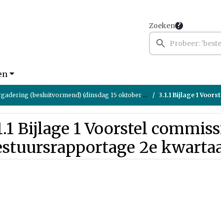
Zoeken
en
adering (besluitvormend) (dinsdag 15 oktober 2024)
3.1.1 Bijlage 1 Voorstel co
1.1 Bijlage 1 Voorstel commi
estuursrapportage 2e kwarta