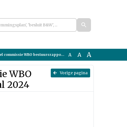
A
A
A
mmissie WBO bestuursrapportage 2e kwartaal 2024
ssie WBO
Vorige pagina
al 2024