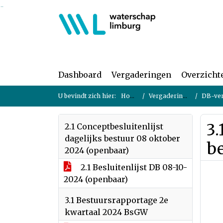
Ga naar de inhoud van deze pagina
Ga naar het zoeken
Ga naar het menu
Dashboard
Vergaderingen
Overzicht
U bevindt zich hier:
Home
Vergaderingen
DB-verg
3.
2.1 Conceptbesluitenlijst
dagelijks bestuur 08 oktober
b
2024 (openbaar)
2.1 Besluitenlijst DB 08-10-
2024 (openbaar)
3.1 Bestuursrapportage 2e
kwartaal 2024 BsGW